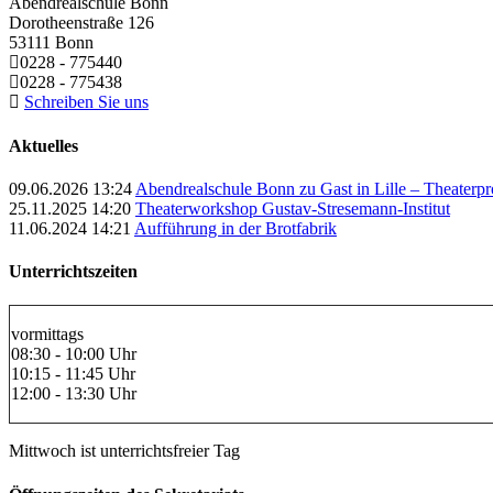
Abendrealschule Bonn
Dorotheenstraße 126
53111
Bonn
0228 - 775440
0228 - 775438
Schreiben Sie uns
Aktuelles
09.06.2026 13:24
Abendrealschule Bonn zu Gast in Lille – Theaterpr
25.11.2025 14:20
Theaterworkshop Gustav-Stresemann-Institut
11.06.2024 14:21
Aufführung in der Brotfabrik
Unterrichtszeiten
vormittags
08:30 - 10:00 Uhr
10:15 - 11:45 Uhr
12:00 - 13:30 Uhr
Mittwoch ist unterrichtsfreier Tag